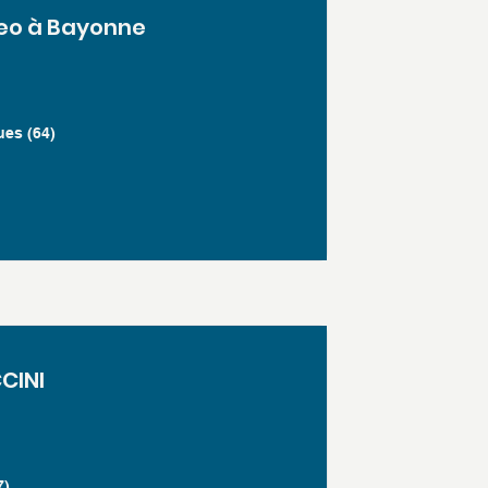
seo à Bayonne
ues (64)
CINI
7)